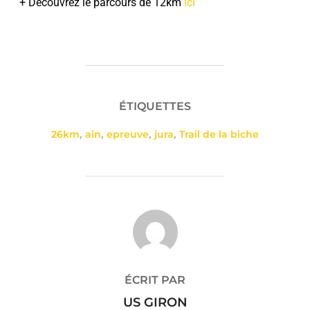
+ Découvrez le parcours de 12km
ici
ÉTIQUETTES
26km
,
ain
,
epreuve
,
jura
,
Trail de la biche
AUTEUR DE LA PUBLICATION
ÉCRIT PAR
US GIRON