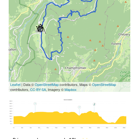
Leaflet
| Data ©
OpenStreetMap
contributors, Maps ©
OpenStreetMap
contributors,
CC-BY-SA
, Imagery ©
Mapbox