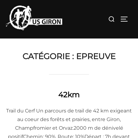
Aller
au
Rechercher :
PERM
contenu
CATÉGORIE :
EPREUVE
42km
Trail du Cerf Un parcours de trail de 42 km exigeant
au coeur des forêts et prairies, entre Giron,
Champfromier et Orvaz.2000 m de dénivelé
positifChemin: 90%, Route: 10%Départ : 7h devant