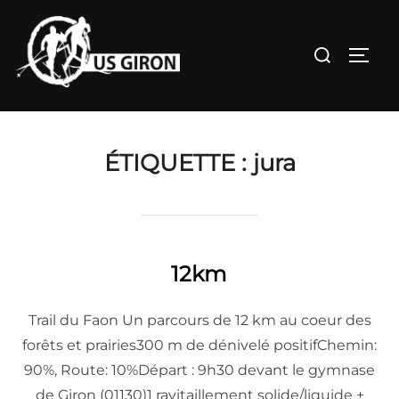
Aller
au
Rechercher :
PERM
contenu
ÉTIQUETTE :
jura
12km
Trail du Faon Un parcours de 12 km au coeur des
forêts et prairies300 m de dénivelé positifChemin:
90%, Route: 10%Départ : 9h30 devant le gymnase
de Giron (01130)1 ravitaillement solide/liquide +