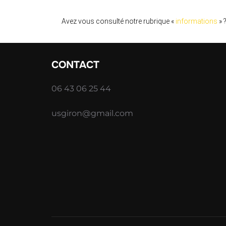
Avez vous consulté notre rubrique «
informations
» 
CONTACT
06 43 06 25 44
usgiron@gmail.com